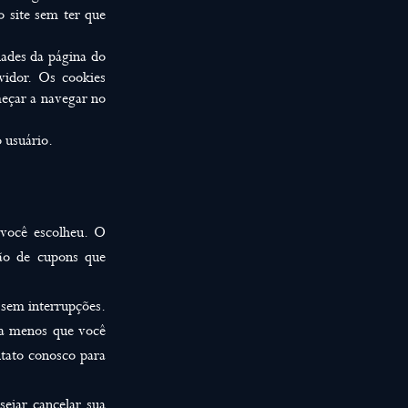
 site sem ter que
dades da página do
vidor. Os cookies
meçar a navegar no
 usuário.
 você escolheu. O
ão de cupons que
 sem interrupções.
 a menos que você
ntato conosco para
sejar cancelar sua