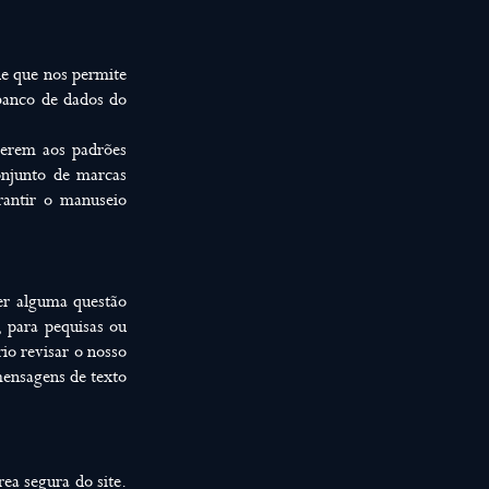
e que nos permite
banco de dados do
derem aos padrões
onjunto de marcas
rantir o manuseio
ver alguma questão
, para pequisas ou
io revisar o nosso
 mensagens de texto
rea segura do site.