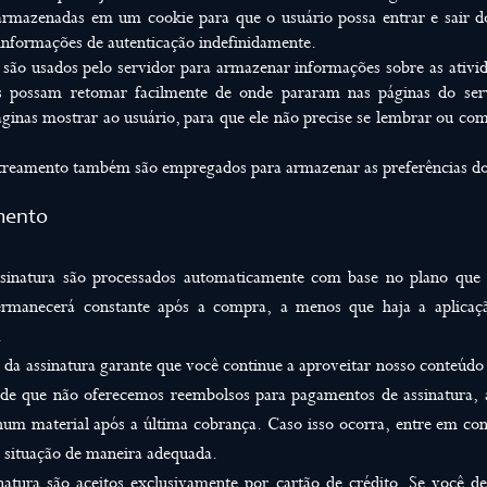
armazenadas em um cookie para que o usuário possa entrar e sair do
informações de autenticação indefinidamente.
são usados pelo servidor para armazenar informações sobre as ativi
os possam retomar facilmente de onde pararam nas páginas do ser
ginas mostrar ao usuário, para que ele não precise se lembrar ou co
streamento também são empregados para armazenar as preferências do
amento
sinatura são processados automaticamente com base no plano que
rmanecerá constante após a compra, a menos que haja a aplicaç
.
da assinatura garante que você continue a aproveitar nosso conteúdo
te de que não oferecemos reembolsos para pagamentos de assinatura,
hum material após a última cobrança. Caso isso ocorra, entre em co
 situação de maneira adequada.
atura são aceitos exclusivamente por cartão de crédito. Se você de