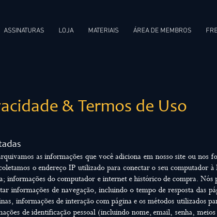
ASSINATURAS
LOJA
MATERIAIS
ÁREA DE MEMBROS
FRE
ivacidade & Termos de Uso
etadas
rquivamos as informações que você adiciona em nosso site ou nos fo
coletamos o endereço IP utilizado para conectar o seu computador à 
ha; informações do computador e internet e histórico de compra. Nós 
tar informações de navegação, incluindo o tempo de resposta das pá
inas, informações de interação com página e os métodos utilizados par
ções de identificação pessoal (incluindo nome, email, senha, meios