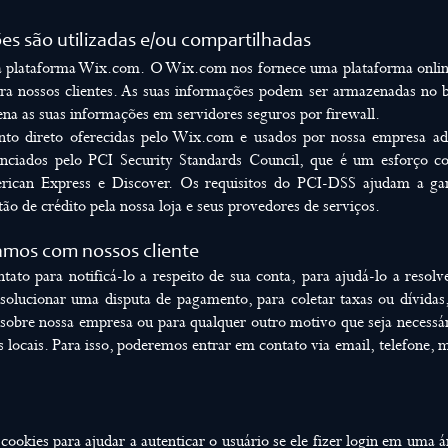
es são utilizadas e/ou compartilhadas
a plataforma Wix.com. O Wix.com nos fornece uma plataforma onlin
ara nossos clientes. As suas informações podem ser armazenadas no 
as suas informações em servidores seguros por firewall.
nto direto oferecidas pelo Wix.com e usados por nossa empresa a
enciados pelo PCI Security Standards Council, que é um esforço c
ican Express e Discover. Os requisitos do PCI-DSS ajudam a ga
ão de crédito pela nossa loja e seus provedores de serviços.
mos com nossos cliente
to para notificá-lo a respeito de sua conta, para ajudá-lo a resol
 solucionar uma disputa de pagamento, para coletar taxas ou dívidas
 sobre nossa empresa ou para qualquer outro motivo que seja necessár
s locais. Para isso, poderemos entrar em contato via email, telefone,
cookies para ajudar a autenticar o usuário se ele fizer login em uma á